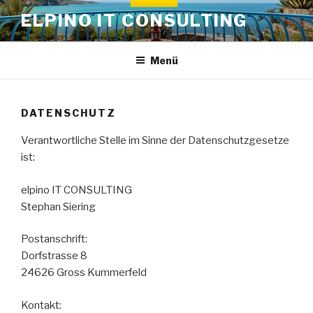
Zum
ELPINO IT CONSULTING
Inhalt
springen
Menü
DATENSCHUTZ
Verantwortliche Stelle im Sinne der Datenschutzgesetze
ist:
elpino IT CONSULTING
Stephan Siering
Postanschrift:
Dorfstrasse 8
24626 Gross Kummerfeld
Kontakt: